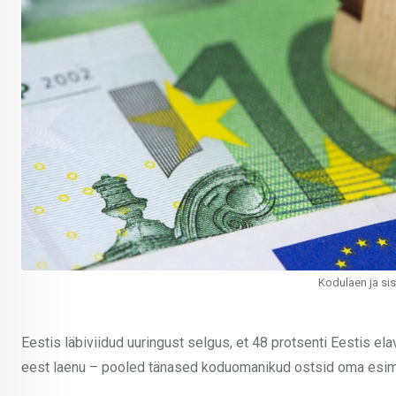
Kodulaen ja sis
Eestis läbiviidud uuringust selgus, et 48 protsenti Eestis el
eest laenu – pooled tänased koduomanikud ostsid oma es