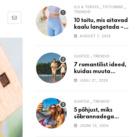
,
,
ILU & TERVIS
TOITUMINE
TRENDID
10 toitu, mis aitavad
Share
kaalu langetada –
via
täiskõhutunne
AUGUST 7, 2026
Email
väiksema
kaloraažiga
,
SUHTED
TRENDID
7 romantilist ideed,
kuidas muuta
aastavahetuse reis
JUULI 21, 2026
unustamatuks
,
SUHTED
TRENDID
5 põhjust, miks
sõbrannadega
reisides tasub
JUUNI 10, 2026
vaadata ka viimase