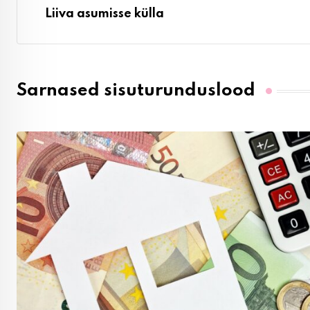
Liiva asumisse külla
Sarnased sisuturunduslood