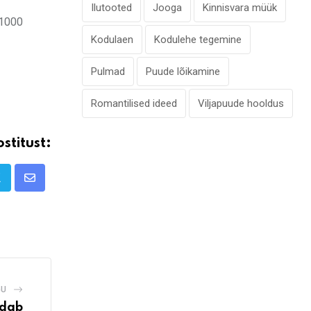
Ilutooted
Jooga
Kinnisvara müük
 1000
Kodulaen
Kodulehe tegemine
Pulmad
Puude lõikamine
Romantilised ideed
Viljapuude hooldus
stitust:
Share
via
Email
GU
udab