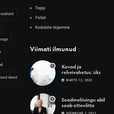
Trepp
r uudised
Pellet
Kodulehe tegemine
ooga
Viimati ilmunud
n
ad
Kevad ja
rehvivahetus: üks
ised ideed
asi, mida tasub õigel
MÄRTS 12, 2025
ajal teha
Seadmeliisingu abil
saab ettevõtte
kasvama
VEEBRUAR 7, 2022