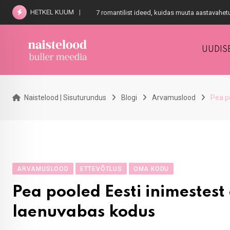
Skip
HETKEL KUUM
7 romantilist ideed, kuidas muuta aastavahe
to
content
UUDIS
Naistelood | Sisuturundus
Blogi
Arvamuslood
Pea p
ARVAMUSLOOD
ETTEVÕTLUS
OMA KODU
Pea pooled Eesti inimestes
laenuvabas kodus