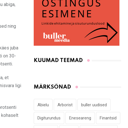
u abiga,
sed ning
käes juba
i on 30-
KUUMAD TEEMAD
tsenti.
a, et
isvara ligi
MÄRKSÕNAD
Abielu
Arborist
buller uudised
protsenti
 kohaselt
Digiturundus
Eneseareng
Finantsid