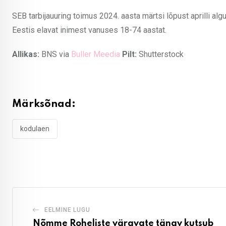
SEB tarbijauuring toimus 2024. aasta märtsi lõpust aprilli alg
Eestis elavat inimest vanuses 18-74 aastat.
Allikas:
BNS via
Buller Meedia
Pilt:
Shutterstock
Märksõnad:
kodulaen
EELMINE LUGU
Nõmme Roheliste väravate tänav kutsub