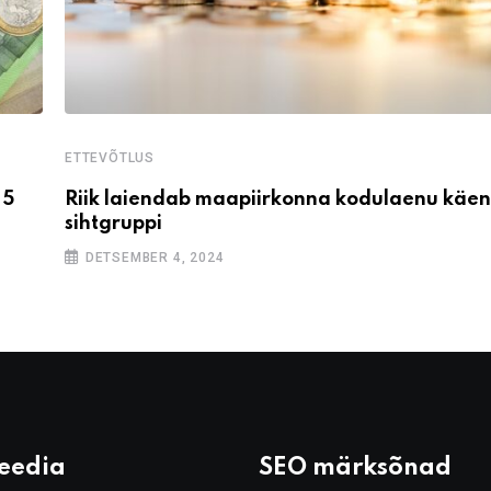
ETTEVÕTLUS
 5
Riik laiendab maapiirkonna kodulaenu käe
sihtgruppi
DETSEMBER 4, 2024
Meedia
SEO märksõnad