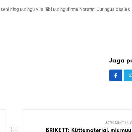
useni ning uuringu viis läbi uuringufirma Norstat. Uuringus osales
Jaga po
JÄRGMINE LU
BRIKETT: Küttematerjal, mis mu