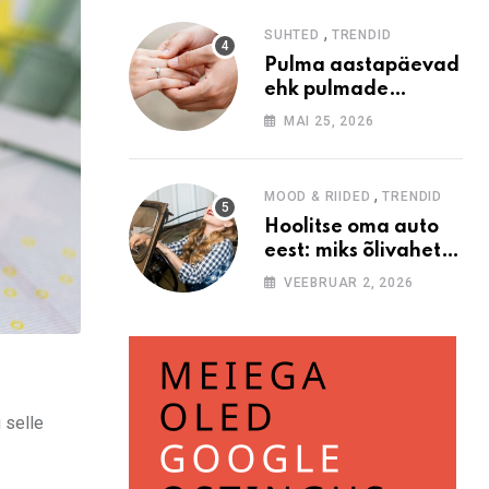
hetke pakkumisi
,
SUHTED
TRENDID
Pulma aastapäevad
ehk pulmade
aastapäevade
MAI 25, 2026
nimetused
,
MOOD & RIIDED
TRENDID
Hoolitse oma auto
eest: miks õlivahetus
on oluline
VEEBRUAR 2, 2026
 selle