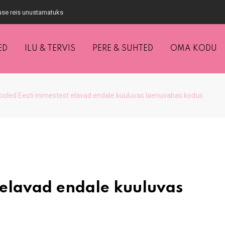
tuse reis unustamatuks
ED
ILU & TERVIS
PERE & SUHTED
OMA KODU
ooled Eesti inimestest elavad endale kuuluvas laenuvabas kodus
t elavad endale kuuluvas