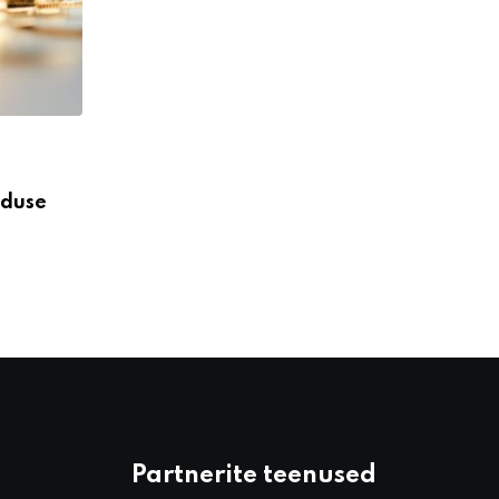
,
,
BULLER UUDISED
ETTEVÕTLUS
OMA KODU
nduse
Lätlased hakkasid laenuga kodusid ost
OKTOOBER 29, 2024
Partnerite teenused