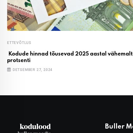
ETTEVÕTLUS
Kodude hinnad tõusevad 2025 aastal vähemalt
protsenti
DETSEMBER 27, 2024
Buller 