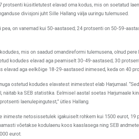
7 protsenti küsitletutest elavad oma kodus, mis on soetatud laen
nganduse divisjoni juht Sille Hallang välja uuringu tulemused.
 pea, on vanemad kui 50-aastased; 24 protsenti on 50-59-aasta
ad kodudes, mis on saadud omandireformi tulemusena, olnud pere 
tetud kodudes elavad aga peamiselt 30-49-aastased; 30 protsent
tes elavad aga eelkõige 18-29-aastased inimesed, keda on 40 pro
enuga ostetud kodudes elavatest inimestest elab Harjumaal. “Sed
, näitab ka SEB statistika. Eelmisel aastal soetas Harjumaale kinn
protsenti laenulepingutest,” ütles Hallang.
e inimeste netosissetulek igakuiselt rohkem kui 1500 eurot, 19 
 enamasti võetakse kodulaenu koos kaaslasega ning SEB andmete
2000 eurot.