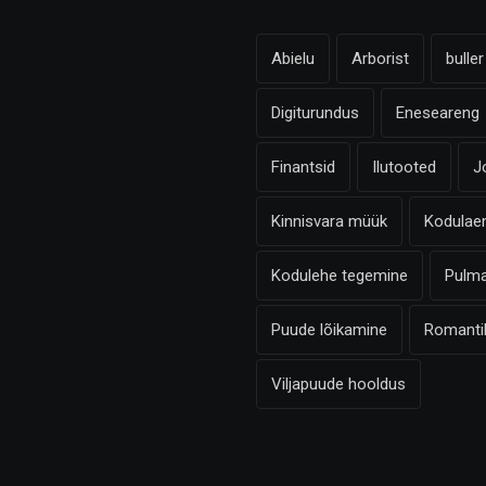
Abielu
Arborist
bulle
Digiturundus
Eneseareng
Finantsid
Ilutooted
J
Kinnisvara müük
Kodulae
Kodulehe tegemine
Pulm
Puude lõikamine
Romantil
Viljapuude hooldus