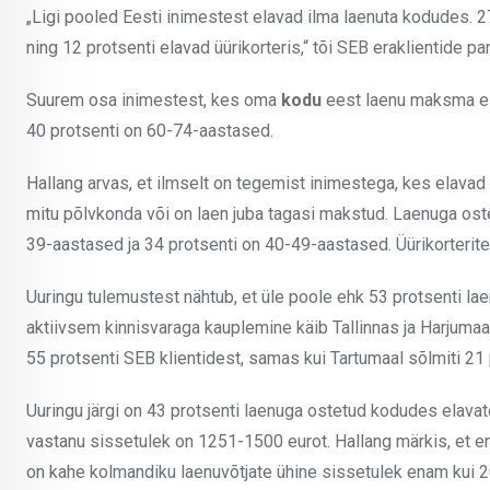
„Ligi pooled Eesti inimestest elavad ilma laenuta kodudes. 2
ning 12 protsenti elavad üürikorteris,“ tõi SEB eraklientide pa
Suurem osa inimestest, kes oma
kodu
eest laenu maksma ei
40 protsenti on 60-74-aastased.
Hallang arvas, et ilmselt on tegemist inimestega, kes elav
mitu põlvkonda või on laen juba tagasi makstud. Laenuga os
39-aastased ja 34 protsenti on 40-49-aastased. Üürikorteri
Uuringu tulemustest nähtub, et üle poole ehk 53 protsenti la
aktiivsem kinnisvaraga kauplemine käib Tallinnas ja Harjumaal
55 protsenti SEB klientidest, samas kui Tartumaal sõlmiti 21 
Uuringu järgi on 43 protsenti laenuga ostetud kodudes elavat
vastanu sissetulek on 1251-1500 eurot. Hallang märkis, et
on kahe kolmandiku laenuvõtjate ühine sissetulek enam kui 