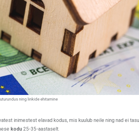
uturundus ning linkide ehitamine
avatest inimestest elavad kodus, mis kuulub neile ning nad ei tasu
imese
kodu
25-35-aastaselt.