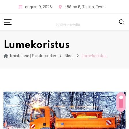
Skip
august 9, 2026
Lõõtsa 8, Tallinn, Eesti
to
content
Lumekoristus
Naistelood | Sisuturundus
Blogi
Lumekoristus