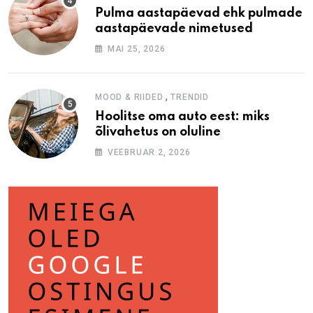
Pulma aastapäevad ehk pulmade
aastapäevade nimetused
MAI 25, 2026
,
MOOD & RIIDED
TRENDID
Hoolitse oma auto eest: miks
õlivahetus on oluline
VEEBRUAR 2, 2026