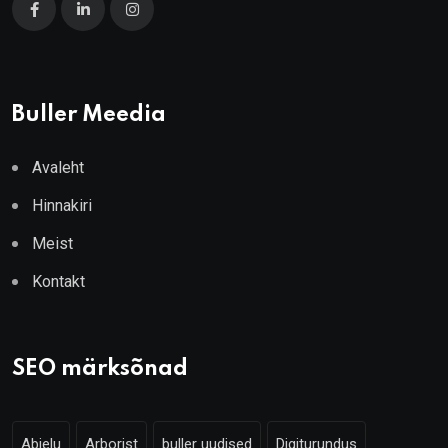
Buller Meedia
Avaleht
Hinnakiri
Meist
Kontakt
SEO märksõnad
Abielu
Arborist
buller uudised
Digiturundus