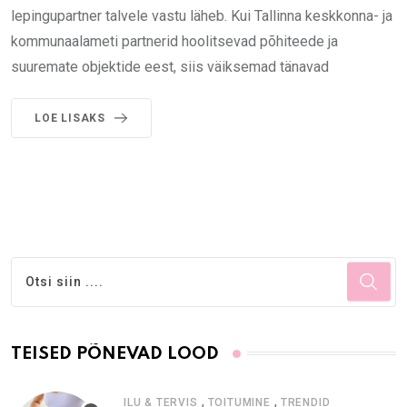
lepingupartner talvele vastu läheb. Kui Tallinna keskkonna- ja
kommunaalameti partnerid hoolitsevad põhiteede ja
suuremate objektide eest, siis väiksemad tänavad
LOE LISAKS
TEISED PÕNEVAD LOOD
,
,
ILU & TERVIS
TOITUMINE
TRENDID