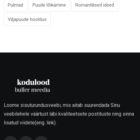
Pulmad
Puude lõikamine
Romantilised ideed
Viljapuude hooldus
Loome sisuturundusveebi, mis aitab suurendada Sinu
veebilehele väärtust läbi kvaliteetsete postituste ning sinna
lisatud viidete(eng. link).