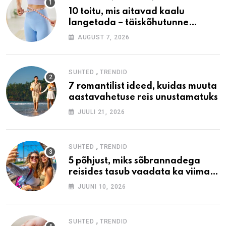
10 toitu, mis aitavad kaalu
langetada – täiskõhutunne
väiksema kaloraažiga
AUGUST 7, 2026
,
SUHTED
TRENDID
7 romantilist ideed, kuidas muuta
aastavahetuse reis unustamatuks
JUULI 21, 2026
,
SUHTED
TRENDID
5 põhjust, miks sõbrannadega
reisides tasub vaadata ka viimase
hetke pakkumisi
JUUNI 10, 2026
,
SUHTED
TRENDID