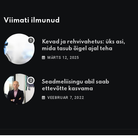
Viimati ilmunud
Kevad ja rehvivahetus: üks asi,
mida tasub õigel ajal teha
MÄRTS 12, 2025
Seadmeliisingu abil saab
ettevõtte kasvama
VEEBRUAR 7, 2022