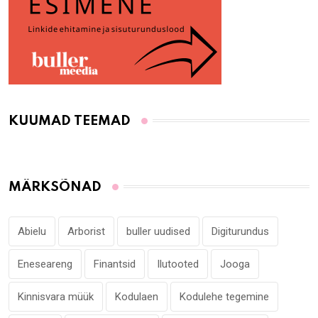
KUUMAD TEEMAD
MÄRKSÕNAD
Abielu
Arborist
buller uudised
Digiturundus
Eneseareng
Finantsid
Ilutooted
Jooga
Kinnisvara müük
Kodulaen
Kodulehe tegemine