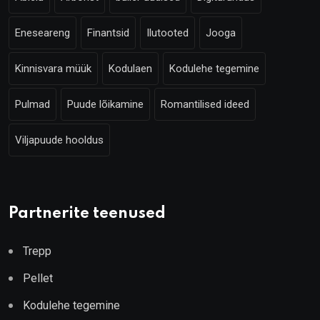
Eneseareng
Finantsid
Ilutooted
Jooga
Kinnisvara müük
Kodulaen
Kodulehe tegemine
Pulmad
Puude lõikamine
Romantilised ideed
Viljapuude hooldus
Partnerite teenused
Trepp
Pellet
Kodulehe tegemine