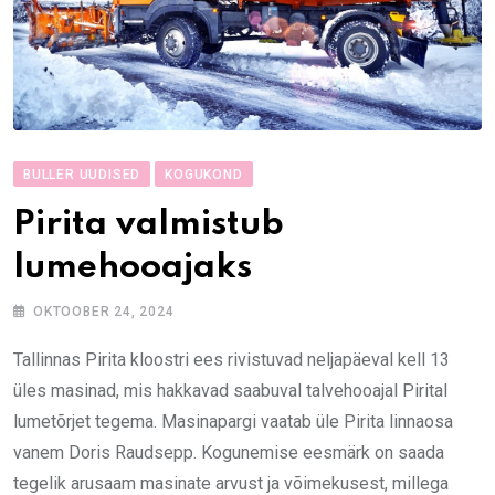
BULLER UUDISED
KOGUKOND
Pirita valmistub
lumehooajaks
OKTOOBER 24, 2024
Tallinnas Pirita kloostri ees rivistuvad neljapäeval kell 13
üles masinad, mis hakkavad saabuval talvehooajal Pirital
lumetõrjet tegema. Masinapargi vaatab üle Pirita linnaosa
vanem Doris Raudsepp. Kogunemise eesmärk on saada
tegelik arusaam masinate arvust ja võimekusest, millega